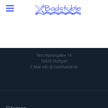
Reservierung unter:
Tel.
0711 8264363
Hirschsprungallee 14
70435 Stuttgart
E-Mail: info @ badstueble.de